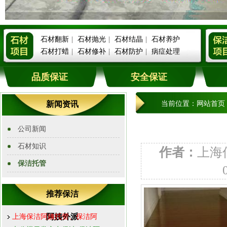
石材翻新
|
石材抛光
|
石材结晶
|
石材养护
石材打蜡
|
石材修补
|
石材防护
|
病症处理
品质保证
安全保证
新闻资讯
当前位置：
网站首页
公司新闻
石材知识
作者：
上海
保洁托管
推荐保洁
阿姨外派
上海保洁阿姨托管、保洁阿