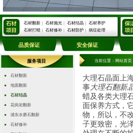
石材翻新
|
石材抛光
|
石材结晶
|
石材养护
石材打蜡
|
石材修补
|
石材防护
|
病症处理
品质保证
安全保证
服务项目
当前位置：
网站首页
石材翻新
大理石晶面上
地面翻新
事
大理石翻新
蜡及各类大理
石材结晶
面保养方式，
花岗岩翻新
物，所以，不
浦东水磨石翻新
子更致密，光
石材修补