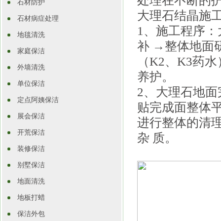
处理在不断的
石材防护
大理石结晶施
石材病症处理
1、施工程序：
地毯清洗
补 →整体地面研
家庭保洁
（K2、K3药
外墙清洗
养护。
单位保洁
2、大理石地
定点阿姨保洁
贴完成面整体
展会保洁
进行整体的清
开荒保洁
杂 质。
装修保洁
别墅保洁
地面清洗
地板打蜡
保洁外包