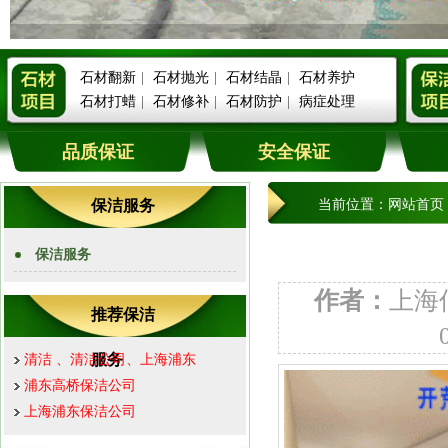
石材翻新
|
石材抛光
|
石材结晶
|
石材养护
石材打蜡
|
石材修补
|
石材防护
|
病症处理
品质保证
安全保证
保洁服务
当前位置：
网站首页
保洁服务
作者：
上海
推荐保洁
服务
清洁 、清洁公司、上海浦东
浦东高桥保洁公司
上海浦东保洁公司