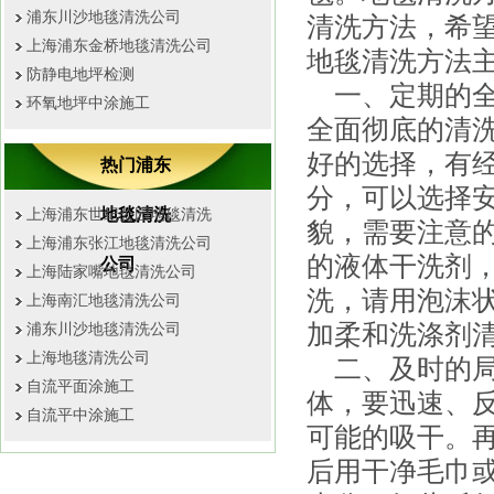
浦东川沙地毯清洗公司
清洗方法，
上海浦东金桥地毯清洗公司
地毯清洗方法
防静电地坪检测
一、定期的全面
环氧地坪中涂施工
全面彻底的清
好的选择，有
热门浦东
分，可以选择
地毯清洗
上海浦东世纪公园地毯清洗
貌，需要注意
上海浦东张江地毯清洗公司
的液体干洗剂
公司
上海陆家嘴地毯清洗公司
洗，请用泡沫状
上海南汇地毯清洗公司
加柔和洗涤剂
浦东川沙地毯清洗公司
上海地毯清洗公司
二、及时的局
自流平面涂施工
体，要迅速、
自流平中涂施工
可能的吸干。
后用干净毛巾