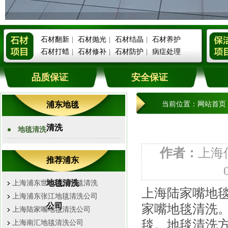
石材翻新
|
石材抛光
|
石材结晶
|
石材养护
石材打蜡
|
石材修补
|
石材防护
|
病症处理
品质保证
安全保证
浦东地毯
当前位置：
网站首页
清洗
地毯清洗
作者：
上海
推荐浦东
地毯清洗
上海浦东世纪公园地毯清洗
上海陆家嘴地
上海浦东张江地毯清洗公司
公司
家嘴地毯清洗
上海陆家嘴地毯清洗公司
毯。地毯清洗
上海南汇地毯清洗公司