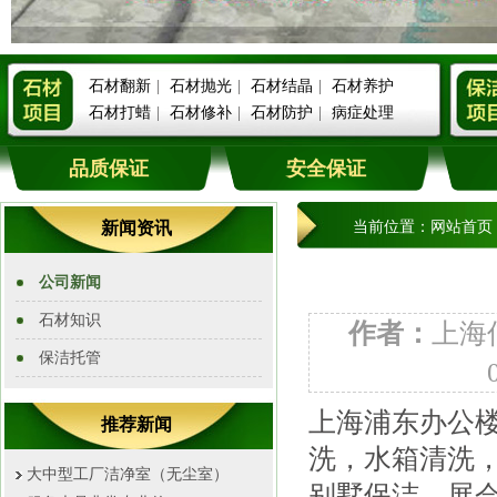
石材翻新
|
石材抛光
|
石材结晶
|
石材养护
石材打蜡
|
石材修补
|
石材防护
|
病症处理
品质保证
安全保证
新闻资讯
当前位置：
网站首页
公司新闻
石材知识
作者：
上海
保洁托管
上海浦东办公楼
推荐新闻
洗，水箱清洗
大中型工厂洁净室（无尘室）
别墅保洁，展